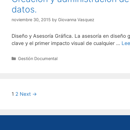
datos.
noviembre 30, 2015
by
Giovanna Vasquez
Diseño y Asesoría Gráfica. La asesoría en diseño g
clave y el primer impacto visual de cualquier …
Lee
Categories
Gestión Documental
Post
1
2
Next →
navigation