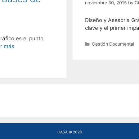
noviembre 30, 2015
by
G
Diseño y Asesoría Grá
clave y el primer imp
ráfico es el punto
Categories
Gestión Documental
r más
OASA © 2026