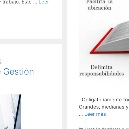
e trabajo. Éste …
Leer
s
e Gestión
Obligatoriamente to
Grandes, medianas y 
…
Leer más
Categories