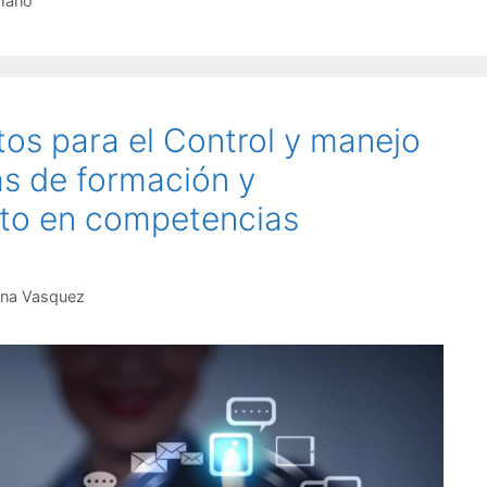
umano
os para el Control y manejo
s de formación y
to en competencias
na Vasquez