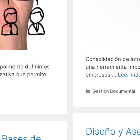
Consolidación de info
ipalmente definimos
una herramienta impo
zativa que permite
empresas …
Leer má
Categories
Gestión Documental
Diseño y Ase
 Bases de