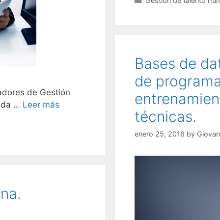
Gestión de talento h
Bases de dat
de programa
icadores de Gestión
entrenamien
zada …
Leer más
técnicas.
enero 25, 2016
by
Giovan
na.