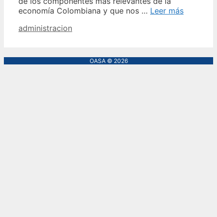
de los componentes más relevantes de la
economía Colombiana y que nos …
Leer más
Categories
administracion
OASA © 2026