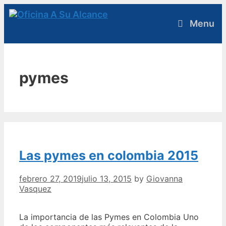
Skip
to
Menu
content
pymes
Las pymes en colombia 2015
febrero 27, 2019
julio 13, 2015
by
Giovanna
Vasquez
La importancia de las Pymes en Colombia Uno