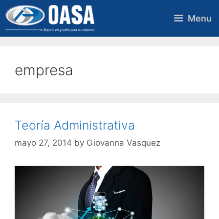
Skip
to
Menu
content
empresa
Teoría Administrativa
mayo 27, 2014
by
Giovanna Vasquez