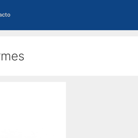
acto
ormes